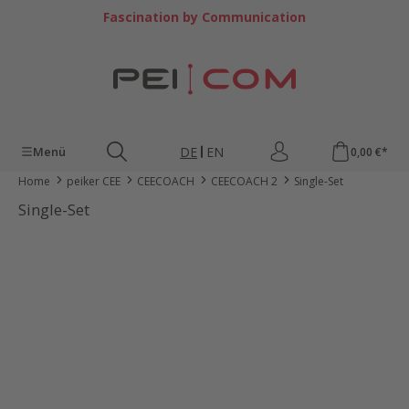
Zum Hauptinhalt springen
Fascination by Communication
DE
EN
Menü
0,00 €*
Home
peiker CEE
CEECOACH
CEECOACH 2
Single-Set
Single-Set