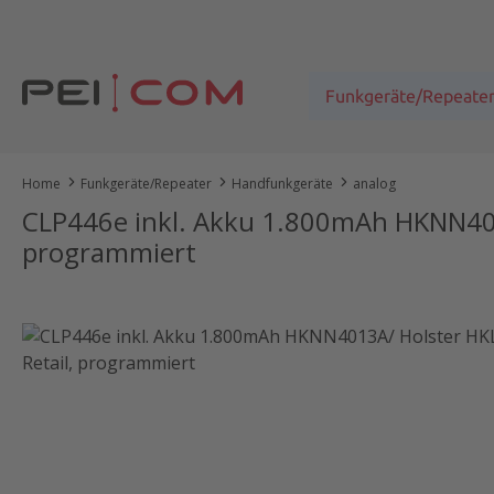
um Hauptinhalt springen
Zur Suche springen
Zur Hauptnavigation springen
Funkgeräte/Repeate
Home
Funkgeräte/Repeater
Handfunkgeräte
analog
CLP446e inkl. Akku 1.800mAh HKNN401
programmiert
Bildergalerie überspringen