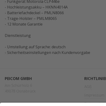
- Funkgerät Motorola CLP446e
- Hochleistungsakku – HKNN4014A
- Batteriefachdeckel – PMLN8066
- Trage-Holster – PMLM8065
- 12 Monate Garantie
Dienstleistung
- Umstellung auf Sprache: deutsch
- Sicherheitseinstellungen nach Kundenvorgabe
PEICOM GMBH
RICHTLINI
Am Schürholz 6
AGB
49078 Osnabrück
Impressum
Datenschut