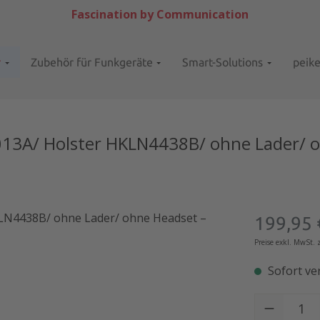
Fascination by Communication
r
Zubehör für Funkgeräte
Smart-Solutions
peik
3A/ Holster HKLN4438B/ ohne Lader/ oh
Regulärer Pr
199,95 
Preise exkl. MwSt.
Sofort ver
Produkt Anzah