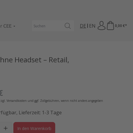
DE
EN
er CEE
0,00 €*
ne Headset – Retail,
eis:
€
 zzgl. Versandkosten und ggf. Zollgebühren, wenn nicht anders angegeben
fügbar, Lieferzeit: 1-3 Tage
l: Gib den gewünschten Wert ein oder benutze die Schaltflächen
In den Warenkorb