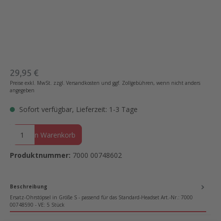
Regulärer Preis:
29,95 €
Preise exkl. MwSt. zzgl. Versandkosten und ggf. Zollgebühren, wenn nicht anders
angegeben
Sofort verfügbar, Lieferzeit: 1-3 Tage
Produkt Anzahl: Gib den gewünschten Wert ein oder benutze die Sc
In den Warenkorb
Produktnummer:
7000 00748602
Beschreibung
Ersatz-Ohrstöpsel in Größe S - passend für das Standard-Headset Art.-Nr.: 7000
00748590 - VE: 5 Stück